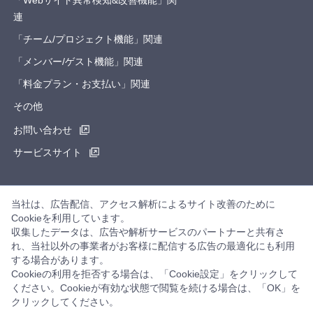
「Webサイト異常検知&改善機能」関
連
「チーム/プロジェクト機能」関連
「メンバー/ゲスト機能」関連
「料金プラン・お支払い」関連
その他
お問い合わせ
サービスサイト
当社は、広告配信、アクセス解析によるサイト改善のために
SNS・外部メディアでもWeb運用に役立つ情報を発信中
Cookieを利用しています。
収集したデータは、広告や解析サービスのパートナーと共有さ
れ、当社以外の事業者がお客様に配信する広告の最適化にも利用
ブログ
する場合があります。
Cookieの利用を拒否する場合は、「Cookie設定」をクリックして
©ALAKI Co.,Ltd.
ください。Cookieが有効な状態で閲覧を続ける場合は、「OK」を
クリックしてください。