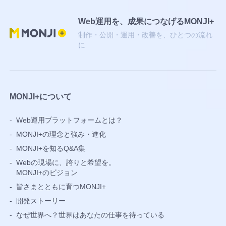
Web運用を、成果につなげるMONJI+
制作・公開・運用・改善を、ひとつの流れ
に
MONJI+について
-
Web運用プラットフォームとは？
-
MONJI+の理念と強み・進化
-
MONJI+を知るQ&A集
-
Webの現場に、誇りと希望を。
MONJI+のビジョン
-
皆さまとともに育つMONJI+
-
開発ストーリー
-
なぜ世界へ？世界はあなたの仕事を待っている