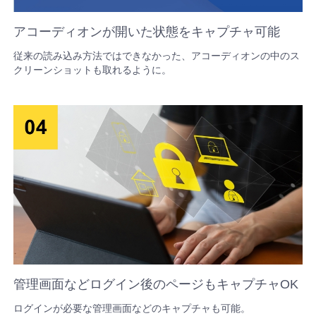
チ
ェ
アコーディオンが開いた状態をキャプチャ可能
ッ
ク
従来の読み込み方法ではできなかった、アコーディオンの中のス
クリーンショットも取れるように。
リ
ス
ト
GoodJob
プ
ロ
ジ
ェ
ク
ト
の
目
的・
管理画面などログイン後のページもキャプチャOK
コ
ログインが必要な管理画面などのキャプチャも可能。
ン