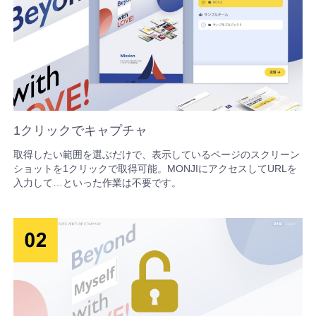
方法
いは
バ
招待方
の仕
異
「Google
なん
ッ
法
事を
常
Analytics
です
ク
待っ
検
連携機
か？
フ
てい
知
能」の利
ィ
フィ
る
&
用方法
ー
ード
改
お問い合
ド
バッ
善
業種別の活用方法
｜
現場の課題に合わせた活用方法
わせ
バ
1クリックでキャプチャ
クの
サ
ッ
保存
イ
ご不明点や
取得したい範囲を選ぶだけで、表示しているページのスクリーン
ク
期間
ト
ショットを1クリックで取得可能。MONJIにアクセスしてURLを
ご相談がご
Web制
事業会
広告代
の
入力して…といった作業は不要です。
マ
は？
ざいました
公
作会社
社のた
理店の
ッ
「30
ら、 お気軽
開
プ
のため
めの
ための
日間
にお問い合
リ
無料
の
MONJI+活
MONJI+活
わせくださ
ン
トラ
い。
MONJI+活
用方法
用方法
ク
イア
(パ
用方法
主なコ
主なコ
ル」
ス
ンテン
ンテン
主なコ
終了
ツ
ツ
ワ