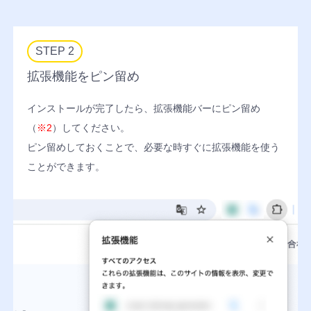
カ
Wi
レ
チ
フ
ン
STEP 2
ェ
ァ
ダ
ッ
イ
拡張機能をピン留め
ー
ク
ル
リ
共
インストールが完了したら、拡張機能バーにピン留め
ス
有
（
※2
）してください。
ト
ピン留めしておくことで、必要な時すぐに拡張機能を使う
ブ
MO
ことができます。
ッ
検
ク
索
マ
ー
ク
ダ
MO
ッ
ポ
シ
ケ