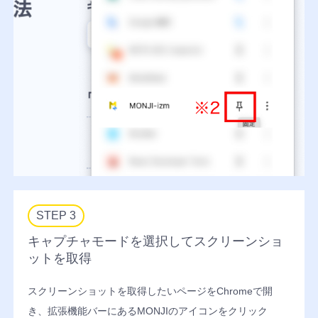
ュ
ッ
ボ
ト
ー
（
ド
ト
レ
ー
ジ
外
セ
部
キ
ツ
ュ
ー
リ
ル
テ
STEP 3
連
ィ
携
機
キャプチャモードを選択してスクリーンショ
機
能
ットを取得
能
チ
ー
スクリーンショットを取得したいページをChromeで開
い
ム
つ
き、拡張機能バーにあるMONJIのアイコンをクリック