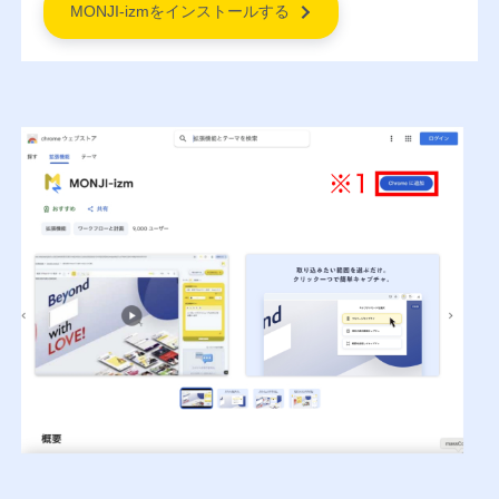
ら、
に
MONJI-izmをインストールする
改
依
善
存
判
し
断
な
が
い、
で
強
き
い
る
チ
ー
Google
ム
Analytics
を
連
つ
く
携
る
マ
ー
チ
プ
ケ
ー
ロ
テ
ム
ジ
ィ
Wiki
ェ
ン
ク
グ
ト