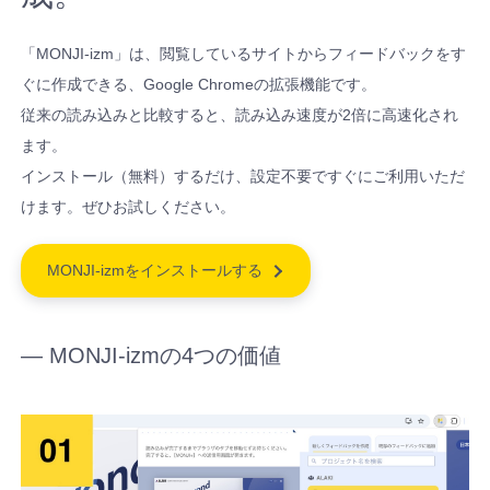
プラン
能
払い
ー
で、わかり
よくいた
ツ
ツ
る、共創型
ツ
ンテン
ごとの
ド
やすくご案
だくご質
チームの認識ズレを減らしたい
異
の流
「メン
改善が
開発プログ
ツ
30日間
バ
内していま
問や、お
「MONJI-izm」は、閲覧しているサイトからフィードバックをす
機能比
常
バー」
れに
積み上
ラム。
セキュリティを強化したい
ッ
す。
困りごと
「チー
無料ト
を
較
ぐに作成できる、Google Chromeの拡張機能です。
ク
の解決方
と「ゲ
がる
見
ム」と
つい
ライア
Webの現
ご利用
よく見られ
従来の読み込みと比較すると、読み込み速度が2倍に高速化され
を、
法をまと
つ
スト」
Web運
対応ブラウザ
「プロ
ルとは
る使い方ガ
て
場に、誇
皆さま
開発
の流れ
コ
めていま
け、
ます。
とは？
用に変
イド
ジェク
30日で
メ
す。
りと希望
ととも
スト
エージェンティックWebOps
修
インストール（無料）するだけ、設定不要ですぐにご利用いただ
メンバ
わる理
ン
ト」と
変わる
を。
に育つ
ーリ
正
おすすめ
代表的な
ト
ーとゲ
由
けます。ぜひお試しください。
し、
は？
MONJI+の
MONJI+
Web運
ー
の「チー
質問
で
紹介
改
ストの
従来の
チーム
ビジョン
用
ム/プロジ
終
善
ライ
違い
Web運
お礼
とプロ
終了後
わ
MONJI-izmをインストールする
ェクト」
に
トプ
（見え
用と
ら
ジェク
に選べ
クー
つ
の活用方
ラン
せ
る範
MONJI+の
な
トの管
るプラ
法
ポン
な
とス
げ
囲・で
違い
理範囲
ン
—
MONJI-izmの4つの価値
なぜ
異常検知
い
につ
る
タン
きるこ
MONJI
チー
世界
結果から
ダー
いて
と）
Flow
フ
ム/プ
へ？
Web
フィード
ドプ
関わる
Fabric
ィ
ロジェ
世界
サ
バックを
ラン
人に合
の具体
ー
はあ
クトの
イ
作成する
の違
ド
わせた
例
なた
始め方
ト