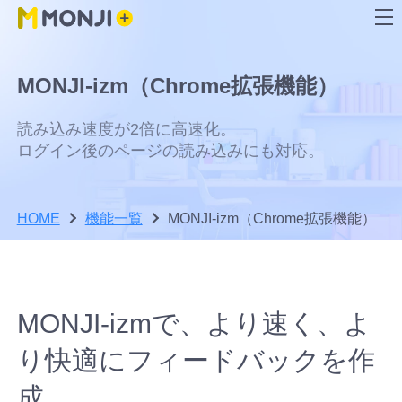
MONJI+について
機能
活用方法
料金プラン
ユーザーサポート
MONJI-izm（Chrome拡張機能）
見つける、直す、確かめる、残す。 Web運用を
Web運用の成果を最大化する、
チーム規模や目的に合わせて、最
MONJI+の考え方や
困ったときも、も
成果につなげる豊富な機能
MONJI+の活用方法
適なプランを選べます
ビジョン、
っと活用したいと
読み込み速度が2倍に高速化。
MONJI+が目指す未
きも、MONJI+活用
来
を支えるサポート
ログイン後のページの読み込みにも対応。
ページ
フ
Web
A
機能一覧
基本活用
｜
成果を支えるMONJI+の基盤
ィ
サ
料金プ
「30日
「有
HOME
機能一覧
MONJI-izm（Chrome拡張機能）
目的別に機能を探す
ー
イ
ラン
間無料
料プ
ド
ト
Web
A
チー
メンバ
MONJI
バ
異
フィードバックを効率化したい
使い方ガイ
トライ
よくあ
ラ
Re:MONJI
運用
主なコ
ッ
常
ム/プ
ー/ゲ
Flow
ンテン
プラ
ド（サポー
アル」
る質問
ン」
Webサイトの異常を見つけたい
ユーザー様
MONJI+の
MONJI+を
ク
改
ツ
ット
MONJI-izmで、
より速く、よ
ロジェ
ストに
Fabric
トサイト）
につい
（サポ
の選
理念と強
知るQ&A
機
の声ととも
善・
Web運用でAIを活用したい
フォ
各プラ
クトに
ついて
とは？
能
管
み・進化
集
に
て
ートサ
択・
り快適にフィードバックを作
MONJI+の基
ーム
ンの詳
数字を見ながら改善したい
理
MONJI+を
ついて
フ
本操作から
主なコ
主なコ
イト）
お支
と
細
主なコ
機
成。
ィ
機能活用ま
進化させ
ンテン
ンテン
ナレッジを残して属人化を防ぎたい
は？
ンテン
主なコ