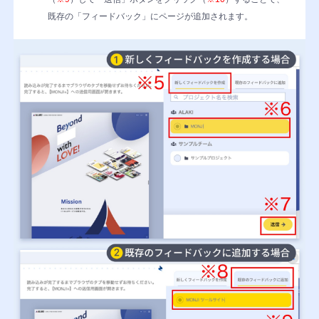
制
既存の「フィードバック」にページが追加されます。
限
「MONJ
ポ
ケ
ッ
ト」
バ
ッ
ク
ア
ッ
プ