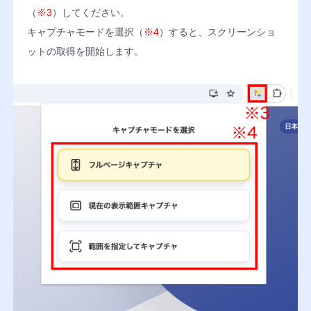
の
も
（
※3
）してください。
大
の
切
ツ
キャプチャモードを選択（
※4
）すると、スクリーンショ
な
ー
ットの取得を開始します。
デ
ル、
ー
そ
タ
の
を
ま
守
ま
る
使
セ
え
キ
る
ュ
リ
Chatwork
テ
Slack
ィ
Google
Analytics
ロ
グ
イ
ン
2