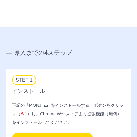
セ
プ
ト
マ
情
ー
報
ケ
共
—
導入までの4ステップ
テ
有・
ィ
資
ン
産
グ
化・
STEP 1
機
人
インストール
能
材
育
数
成
下記の「MONJI-izmをインストールする」ボタンをクリッ
字
機
を
ク（
※1
）し、Chrome Webストアより拡張機能（無料）
能
見
をインストールしてください。
な
誰
が
か