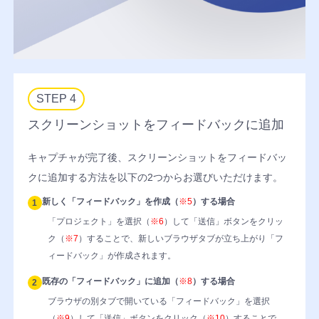
段
階
認
証
非
所
STEP 4
属
スクリーンショットをフィードバックに追加
者
ブ
キャプチャが完了後、スクリーンショットをフィードバッ
ロ
クに追加する方法を以下の2つからお選びいただけます。
ッ
ク
新しく「フィードバック」を作成（
※5
）する場合
1
IP
「プロジェクト」を選択（
※6
）して「送信」ボタンをクリッ
ア
ク（
※7
）することで、新しいブラウザタブが立ち上がり「フ
ド
ィードバック」が作成されます。
レ
既存の「フィードバック」に追加（
※8
）する場合
ス
2
閲
ブラウザの別タブで開いている「フィードバック」を選択
覧
（
※9
）して「送信」ボタンをクリック（
※10
）することで、