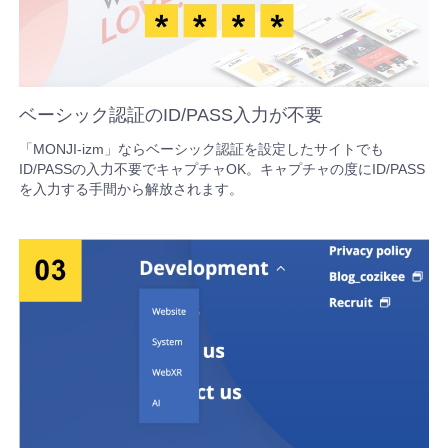
ンテン
後の
ー
Web運
改善提
ツ
流れ
ド
用で詰
案で詰
現場で
を教
付
まりや
まりや
詰まり
えて
き)
すい5
すい5
やすい
くだ
ベーシック認証のID/PASS入力が不要
テ
つの業
つの業
5つの
さ
キ
「MONJI-izm」ならベーシック認証を設定したサイトでも
務シー
務シー
業務シ
い。
ス
ID/PASSの入力不要でキャプチャOK。キャプチャの度にID/PASS
ン
ン
ーン
を入力する手間から解放されます。
ト
MONJI+を
MONJI+を
MONJI+を
使
よ
ス
い
活用し
く
活用し
活用し
キ
方
あ
た業務
た業務
た業務
ガ
る
ャ
イ
質
の流れ
の流れ
の流れ
ン
ド
問
導入前
導入前
導入前
を
を
MONJI-
見
見
のよく
のよく
のよく
izm（Chrome
る
る
ある不
ある不
ある不
拡
安
安
安
張
機
能）