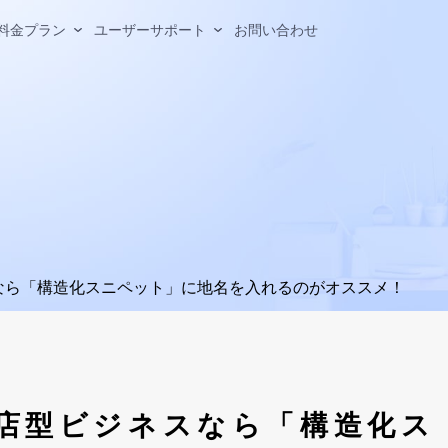
料金プラン
ユーザーサポート
お問い合わせ
用を成果につなげる豊富な機能
JI+の活用方法
最適なプランを選べます
方やビジョン、MONJI+が目指す未来
っと活用したいときも、MONJI+活用を支えるサポートページ
ドバック機能
Webサイト異常改善・管
能
ドバックを、コメントで終わ
「30日間無料トライアル」について
よくある質問（サポートサイト）
MONJI+の理念と強み・進化
い
異常を見つけ、修正し、改善
く
スなら「構造化スニペット」に地名を入れるのがオススメ！
主なコンテンツ
よくいただくご質問や、お困りごとの解決方法をまと
げる
メンバー/ゲストについて
ドバック
めています。
30日間無料トライアルとは
ドバックの公開リンク(パスワー
Webサイト異常検知&改善
主なコンテンツ
30日で変わるWeb運用
代表的な質問
サイトマップ
「メンバー」と「ゲスト」とは？
トスキャン
終了後に選べるプラン
皆さまとともに育つMONJI+
ライトプランとスタンダードプランの違いはなん
-izm（Chrome拡張機能）
メンバーとゲストの違い（見える範囲・できる
ですか？
クリスト
】来店型ビジネスなら「構造化ス
こと）
フィードバックの保存期間は？
b
関わる人に合わせた招待方法
ェクトの目的・コンセプト