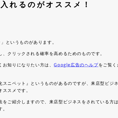
「30日間無料トライアル」終了後の流れを教えて
を入れるのがオススメ！
ください。
ティング機能
情報共有・資産化・人材
見ながら、改善判断ができる
誰かに依存しない、強いチー
よくある質問を見る
法
Analytics連携
チームWiki
ティングカレンダー
チェックリスト
ョン」というものがあります。
ブックマーク
事業会社のためのMONJI+活用方法
し、クリックされる確率を高めるためのものです。
ダッシュボード
主なコンテンツ
くお知りになりたい方は、
Google広告のヘルプ
をご覧く
ール連携機能
セキュリティ機能
Web運用で詰まりやすい5つの業務シーン
MONJI+を活用した業務の流れ
のツール、そのまま使える
チームの大切なデータを守る
化スニペット』というものがあるのですが、来店型ビジ
導入前のよくある不安
リティ
rk
オススメです。
ログイン2段階認証
Analytics
非所属者ブロック
法をご紹介しますので、来店型ビジネスをされている方
IPアドレス閲覧制限
す。
「MONJIポケット」バックアップ