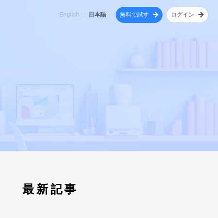
無料で試す
ログイン
English
|
日本語
理機
AI機能
AIとチームが協働する
「有料プラン」の選択・お支払いの流れ
Re:MONJI
MONJI+を知るQ&A集
につな
について
ユーザー様の声とともにMONJI+を進化さ
フィードバックの誤字脱字のAI検出
MONJI Flow Fabricとは？
AIチャットボット
せる、共創型開発プログラム。
フィードバックの傾向分析
主なコンテンツ
サイトのコンテンツ改善提案
改善が積み上がるWeb運用に変わる理由
開発ストーリー
紹介お礼クーポンについて
最新記事
従来のWeb運用とMONJI+の違い
MONJI Flow Fabricの具体例
お問い合わせ