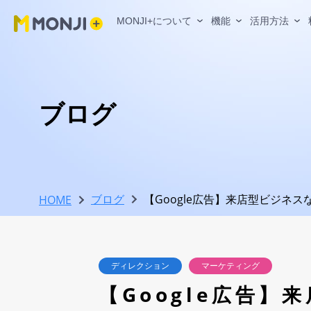
MONJI+について
機能
活用方法
MONJI+について
機能
活用方法
料金プラン
ユーザーサポート
見つける、直す、確かめる、残す。 Web運
Web運用の成果を最大化する、MON
チーム規模や目的に合わせて、
MONJI+の考え
困ったときも、も
ブログ
基本活用
フィー
｜
成果を支えるMONJI+の基盤
機能一覧
フィー
料金プラン
使い方ガイド（サポートサイト）
Web運用プラットフォームとは？
目的別に機能を探す
らせな
主なコンテンツ
MONJI+の基本操作から機能活用まで、わかりやす
ブログ
【Google広告】来店型ビジネ
HOME
チーム/プロジェクトについて
フィー
ご案内しています。
フィードバックを効率化したい
各プランの詳細
フィー
主なコンテンツ
プランごとの機能比較
よく見られる使い方ガイド
ド付き)
Webの現場に、誇りと希望を。
Webサイトの異常を見つけたい
「チーム」と「プロジェクト」とは？
テキス
ご利用の流れ
おすすめの「チーム/プロジェクト」の活用方法
ディレクション
マーケティング
MONJI+のビジョン
MONJI
チームとプロジェクトの管理範囲
異常検知結果からフィードバックを作成する方法
Web運用でAIを活用したい
チェッ
チーム/プロジェクトの始め方
【Google広告
「Google Analytics連携機能」の利用方法
GoodJo
数字を見ながら改善したい
プロジ