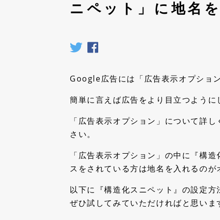
ニペット」に地名
ナレッジを残して属人化を防ぎたい
なぜ世界へ？世界はあなたの仕事を待っ
マーケ
ている
チームの認識ズレを減らしたい
使い方ガイドを見る
数字を
業種別の活用方法
｜
現場の課題に合わせた活用方
Google 
セキュリティを強化したい
マーケ
Google広告には「広告表示オプシ
対応ブラウザ
Web制作会社のためのMONJI+活用方法
簡単に言えば広告をより目立つように
エージェンティックWebOps
主なコンテンツ
「広告表示オプション」について詳し
外部ツ
現場で詰まりやすい5つの業務シーン
さい。
MONJI+を活用した業務の流れ
いつも
「広告表示オプション」の中に『構造
導入前のよくある不安
Chatwo
スをされている方は地名を入れるのが
Slack
Google 
以下に『構造化スニペット』の設定方
ぜひ試してみていただければと思いま