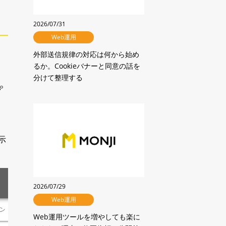
クーポン登録
2026/07/31
Web運用
外部送信規律の対応は何から始め
るか。Cookieバナーと同意の話を
分けて整理する
プ
示
2026/07/29
Web運用
Web運用ツールを増やしても楽に