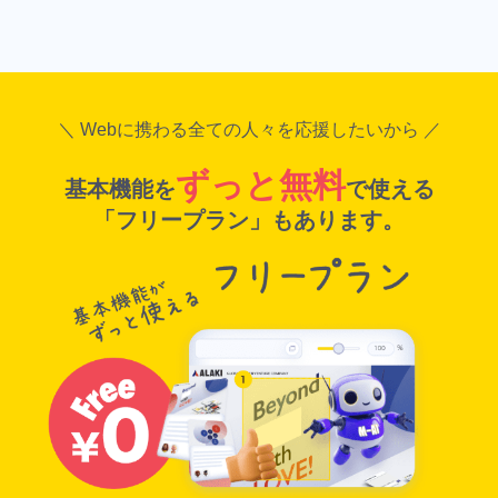
ュ
ッ
ボ
ト
ー
（
ド
ト
レ
＼ Webに携わる全ての人々を応援したいから ／
ー
ジ
ずっと無料
基本機能を
で使える
「フリープラン」もあります。
外
セ
部
キ
ツ
ュ
ー
リ
ル
テ
連
ィ
携
機
機
能
能
チ
ー
い
ム
つ