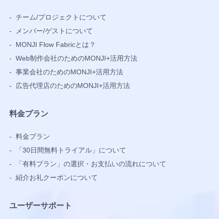
制
-
チーム/プロジェクトについて
限
-
メンバー/ゲストについて
「MONJ
-
MONJI Flow Fabricとは？
ポ
ケ
-
Web制作会社のためのMONJI+活用方法
ッ
-
事業会社のためのMONJI+活用方法
ト」
-
広告代理店のためのMONJI+活用方法
バ
ッ
料金プラン
ク
ア
-
料金プラン
ッ
-
「30日間無料トライアル」について
プ
-
「有料プラン」の選択・お支払いの流れについて
-
紹介お礼クーポンについて
ユーザーサポート