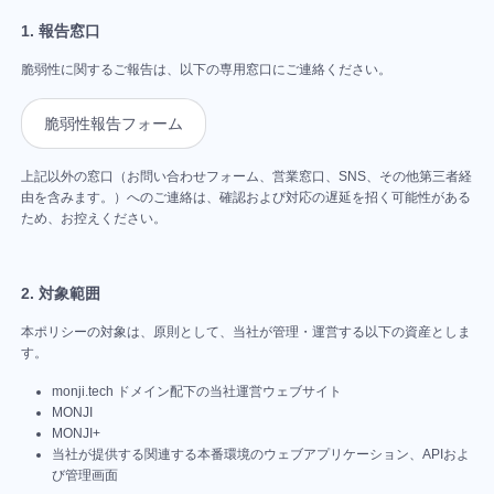
プラン
能
払い
ー
で、わかり
よくいた
ツ
ツ
る、共創型
ツ
ンテン
ごとの
ド
やすくご案
だくご質
1. 報告窓口
チームの認識ズレを減らしたい
異
の流
「メン
改善が
開発プログ
ツ
30日間
バ
内していま
問や、お
機能比
常
バー」
れに
積み上
脆弱性に関するご報告は、以下の専用窓口にご連絡ください。
ラム。
セキュリティを強化したい
ッ
す。
困りごと
「チー
無料ト
を
較
ク
の解決方
と「ゲ
がる
見
ム」と
つい
ライア
Webの現
ご利用
よく見られ
を、
法をまと
脆弱性報告フォーム
つ
スト」
Web運
対応ブラウザ
「プロ
ルとは
る使い方ガ
て
場に、誇
皆さま
開発
の流れ
コ
めていま
け、
とは？
用に変
イド
ジェク
30日で
メ
す。
りと希望
ととも
スト
エージェンティックWebOps
修
上記以外の窓口（お問い合わせフォーム、営業窓口、SNS、その他第三者経
メンバ
わる理
ン
ト」と
変わる
を。
に育つ
ーリ
正
おすすめ
由を含みます。）へのご連絡は、確認および対応の遅延を招く可能性がある
代表的な
ト
ーとゲ
由
し、
は？
MONJI+の
MONJI+
Web運
ー
の「チー
ため、お控えください。
質問
で
紹介
改
ストの
従来の
チーム
ビジョン
用
ム/プロジ
終
善
ライ
違い
Web運
お礼
とプロ
終了後
わ
ェクト」
に
トプ
（見え
用と
2. 対象範囲
ら
ジェク
に選べ
クー
つ
の活用方
ラン
せ
る範
MONJI+の
な
トの管
るプラ
法
ポン
本ポリシーの対象は、原則として、当社が管理・運営する以下の資産としま
な
とス
げ
囲・で
違い
理範囲
す。
ン
なぜ
異常検知
い
につ
る
タン
きるこ
MONJI
チー
世界
結果から
monji.tech ドメイン配下の当社運営ウェブサイト
ダー
いて
と）
Flow
フ
ム/プ
へ？
Web
フィード
MONJI
ドプ
関わる
Fabric
ィ
ロジェ
MONJI+
世界
サ
バックを
ラン
当社が提供する関連する本番環境のウェブアプリケーション、APIおよ
人に合
の具体
ー
はあ
クトの
イ
作成する
び管理画面
の違
ド
わせた
例
なた
始め方
ト