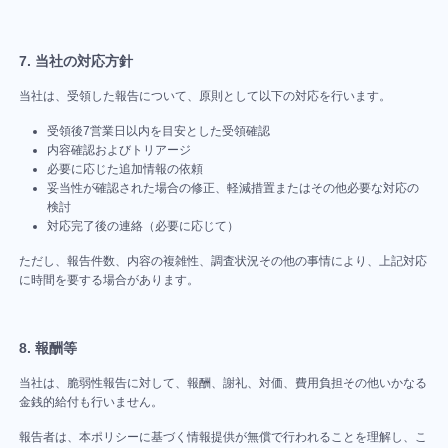
セ
プ
7. 当社の対応方針
ト
当社は、受領した報告について、原則として以下の対応を行います。
マ
情
受領後7営業日以内を目安とした受領確認
ー
報
内容確認およびトリアージ
ケ
共
必要に応じた追加情報の依頼
テ
有・
妥当性が確認された場合の修正、軽減措置またはその他必要な対応の
検討
ィ
資
対応完了後の連絡（必要に応じて）
ン
産
グ
化・
ただし、報告件数、内容の複雑性、調査状況その他の事情により、上記対応
機
人
に時間を要する場合があります。
能
材
育
数
成
8. 報酬等
字
機
を
当社は、脆弱性報告に対して、報酬、謝礼、対価、費用負担その他いかなる
能
見
金銭的給付も行いません。
な
誰
が
か
報告者は、本ポリシーに基づく情報提供が無償で行われることを理解し、こ