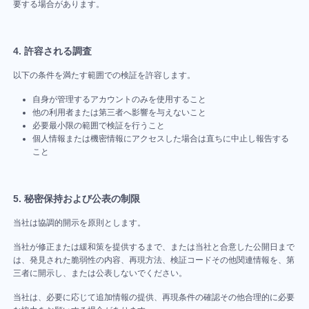
ンテン
要する場合があります。
後の
ー
Web運
改善提
ツ
流れ
ド
用で詰
案で詰
現場で
を教
付
4. 許容される調査
まりや
まりや
詰まり
えて
き)
すい5
すい5
やすい
以下の条件を満たす範囲での検証を許容します。
くだ
テ
つの業
つの業
5つの
さ
キ
自身が管理するアカウントのみを使用すること
務シー
務シー
業務シ
い。
他の利用者または第三者へ影響を与えないこと
ス
ン
ン
ーン
必要最小限の範囲で検証を行うこと
ト
MONJI+を
MONJI+を
個人情報または機密情報にアクセスした場合は直ちに中止し報告する
MONJI+を
使
よ
ス
こと
い
活用し
く
活用し
活用し
キ
方
あ
た業務
た業務
た業務
ガ
る
ャ
イ
質
の流れ
の流れ
の流れ
ン
5. 秘密保持および公表の制限
ド
問
導入前
導入前
導入前
を
を
MONJI-
見
見
当社は協調的開示を原則とします。
のよく
のよく
のよく
izm（Chrome
る
る
ある不
ある不
ある不
拡
当社が修正または緩和策を提供するまで、または当社と合意した公開日まで
安
安
は、発見された脆弱性の内容、再現方法、検証コードその他関連情報を、第
安
張
三者に開示し、または公表しないでください。
機
能）
当社は、必要に応じて追加情報の提供、再現条件の確認その他合理的に必要