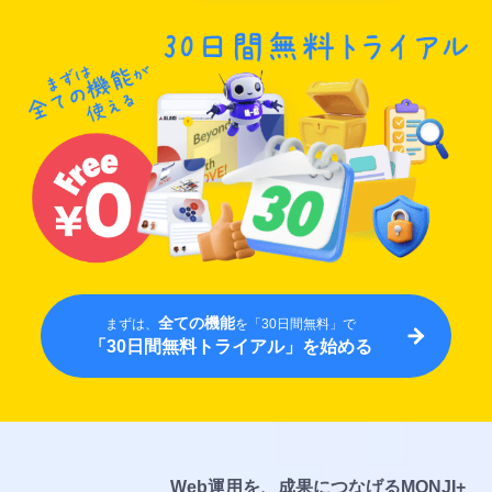
の
も
大
の
切
ツ
な
ー
デ
ル、
ー
そ
タ
の
を
ま
守
ま
る
使
セ
え
キ
る
ュ
リ
Chatwork
テ
Slack
全ての機能
まずは、
を「30日間無料」で
ィ
Google
「30日間無料トライアル」を始める
Analytics
ロ
グ
イ
ン
2
Web運用を、成果につなげるMONJI+