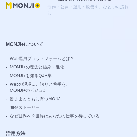
段
制作・公開・運用・改善を、ひとつの流れ
階
に
認
証
非
所
MONJI+について
属
者
-
Web運用プラットフォームとは？
ブ
-
MONJI+の理念と強み・進化
ロ
-
MONJI+を知るQ&A集
ッ
-
Webの現場に、誇りと希望を。
ク
MONJI+のビジョン
IP
-
皆さまとともに育つMONJI+
ア
ド
-
開発ストーリー
レ
-
なぜ世界へ？世界はあなたの仕事を待っている
ス
閲
活用方法
覧