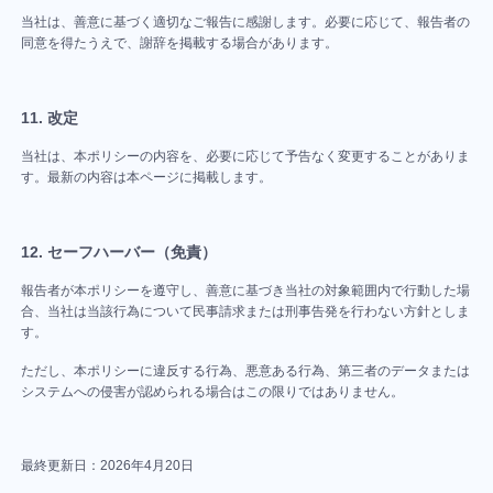
カ
当社は、善意に基づく適切なご報告に感謝します。必要に応じて、報告者の
Wi
レ
同意を得たうえで、謝辞を掲載する場合があります。
チ
フ
ン
ェ
ァ
ダ
ッ
イ
11. 改定
ー
ク
ル
当社は、本ポリシーの内容を、必要に応じて予告なく変更することがありま
リ
共
す。最新の内容は本ページに掲載します。
ス
有
ト
ブ
MO
12. セーフハーバー（免責）
ッ
検
報告者が本ポリシーを遵守し、善意に基づき当社の対象範囲内で行動した場
ク
索
合、当社は当該行為について民事請求または刑事告発を行わない方針としま
マ
す。
ー
ただし、本ポリシーに違反する行為、悪意ある行為、第三者のデータまたは
ク
システムへの侵害が認められる場合はこの限りではありません。
ダ
MO
ッ
ポ
最終更新日：
2026年4月20日
シ
ケ