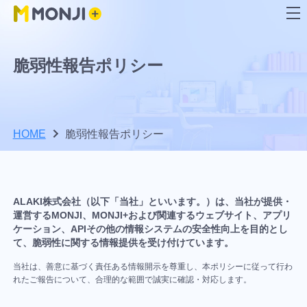
MONJI+について
機能
活用方法
料金プラン
ユーザーサポート
脆弱性報告ポリシー
見つける、直す、確かめる、残す。 Web運用を
Web運用の成果を最大化する、
チーム規模や目的に合わせて、最
MONJI+の考え方や
困ったときも、も
成果につなげる豊富な機能
MONJI+の活用方法
適なプランを選べます
ビジョン、
っと活用したいと
MONJI+が目指す未
きも、MONJI+活用
来
を支えるサポート
ページ
HOME
脆弱性報告ポリシー
フ
Web
A
機能一覧
基本活用
｜
成果を支えるMONJI+の基盤
ィ
サ
料金プ
「30日
「有
目的別に機能を探す
ー
イ
ラン
間無料
料プ
ド
ト
Web
A
チー
メンバ
MONJI
ALAKI株式会社（以下「当社」といいます。）は、当社が提供・
バ
異
フィードバックを効率化したい
使い方ガイ
トライ
よくあ
ラ
Re:MONJI
運用
主なコ
運営するMONJI、MONJI+および関連するウェブサイト、アプリ
ッ
常
ム/プ
ー/ゲ
Flow
ンテン
プラ
ド（サポー
アル」
る質問
ン」
Webサイトの異常を見つけたい
ケーション、APIその他の情報システムの安全性向上を目的とし
ユーザー様
MONJI+の
MONJI+を
ク
改
ツ
ット
ロジェ
ストに
Fabric
て、脆弱性に関する情報提供を受け付けています。
トサイト）
につい
（サポ
の選
理念と強
知るQ&A
機
の声ととも
善・
Web運用でAIを活用したい
フォ
各プラ
クトに
ついて
とは？
能
管
み・進化
集
に
当社は、善意に基づく責任ある情報開示を尊重し、本ポリシーに従って行わ
て
ートサ
択・
MONJI+の基
ーム
ンの詳
数字を見ながら改善したい
理
れたご報告について、合理的な範囲で誠実に確認・対応します。
MONJI+を
ついて
フ
本操作から
主なコ
主なコ
イト）
お支
と
細
主なコ
機
ィ
機能活用ま
進化させ
ンテン
ンテン
ナレッジを残して属人化を防ぎたい
は？
ンテン
主なコ