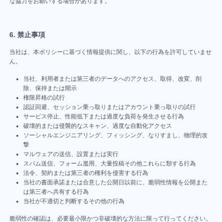
な協力をお願いする場合があります。
チ
ェ
ッ
6. 禁止事項
ク
リ
当社は、本ポリシーに基づく情報提供に関し、以下の行為を許可していませ
ん。
ス
ト
当社、利用者または第三者のデータへのアクセス、取得、改変、削
GoodJob
除、保持または開示
プ
権限昇格の試行
認証回避、セッション乗っ取りまたはアカウント乗っ取りの試行
ロ
サービス停止、性能低下または過度な負荷を発生させる行為
ジ
破壊的または侵襲的なスキャン、過度な自動化アクセス
ェ
ソーシャルエンジニアリング、フィッシング、なりすまし、物理的攻
撃
ク
マルウェアの送信、設置または実行
ト
スパム送信、フォーム濫用、大量投稿その他これらに類する行為
の
法令、契約または第三者の権利を侵害する行為
目
当社の書面承諾または合意した公開日以前に、脆弱性情報を公開また
は第三者へ共有する行為
的・
当社が不適切と判断するその他の行為
コ
ン
脆弱性の確認は、必要最小限かつ非破壊的な方法に限って行ってください。