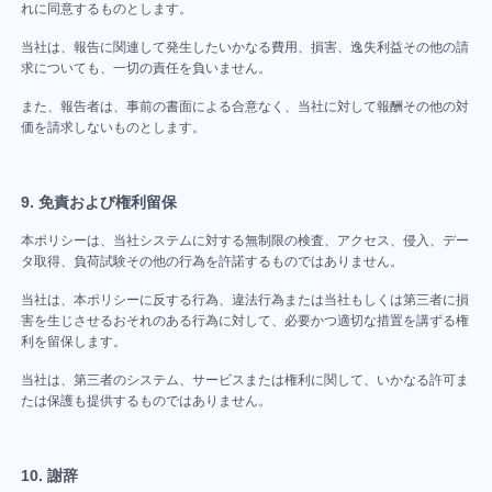
ら、
に
れに同意するものとします。
改
依
善
当社は、報告に関連して発生したいかなる費用、損害、逸失利益その他の請
存
判
求についても、一切の責任を負いません。
し
断
な
また、報告者は、事前の書面による合意なく、当社に対して報酬その他の対
が
い、
価を請求しないものとします。
で
強
き
い
る
チ
9. 免責および権利留保
ー
Google
ム
本ポリシーは、当社システムに対する無制限の検査、アクセス、侵入、デー
Analytics
を
タ取得、負荷試験その他の行為を許諾するものではありません。
連
つ
く
携
当社は、本ポリシーに反する行為、違法行為または当社もしくは第三者に損
る
害を生じさせるおそれのある行為に対して、必要かつ適切な措置を講ずる権
マ
利を留保します。
ー
チ
プ
ケ
当社は、第三者のシステム、サービスまたは権利に関して、いかなる許可ま
ー
ロ
たは保護も提供するものではありません。
テ
ム
ジ
ィ
Wiki
ェ
ン
ク
10. 謝辞
グ
ト