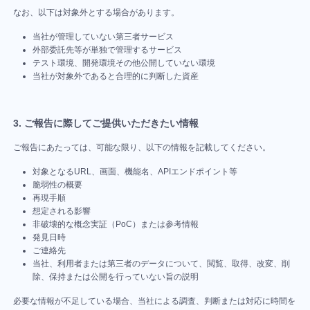
方法
いは
バ
招待方
の仕
なお、以下は対象外とする場合があります。
異
「Google
なん
ッ
法
事を
常
Analytics
当社が管理していない第三者サービス
です
ク
待っ
検
外部委託先等が単独で管理するサービス
連携機
か？
フ
てい
知
テスト環境、開発環境その他公開していない環境
能」の利
ィ
フィ
当社が対象外であると合理的に判断した資産
る
&
用方法
ー
ード
改
お問い合
ド
バッ
善
業種別の活用方法
｜
現場の課題に合わせた活用方法
3. ご報告に際してご提供いただきたい情報
わせ
バ
クの
サ
ッ
保存
イ
ご報告にあたっては、可能な限り、以下の情報を記載してください。
ご不明点や
ク
期間
ト
ご相談がご
対象となるURL、画面、機能名、APIエンドポイント等
Web制
事業会
広告代
の
マ
は？
ざいました
脆弱性の概要
公
作会社
社のた
理店の
ッ
「30
再現手順
ら、 お気軽
開
想定される影響
プ
のため
めの
ための
日間
にお問い合
非破壊的な概念実証（PoC）または参考情報
リ
無料
の
MONJI+活
MONJI+活
わせくださ
発見日時
ン
トラ
ご連絡先
い。
MONJI+活
用方法
用方法
ク
当社、利用者または第三者のデータについて、閲覧、取得、改変、削
イア
(パ
用方法
除、保持または公開を行っていない旨の説明
主なコ
主なコ
ル」
ス
ンテン
ンテン
主なコ
終了
必要な情報が不足している場合、当社による調査、判断または対応に時間を
ツ
ツ
ワ