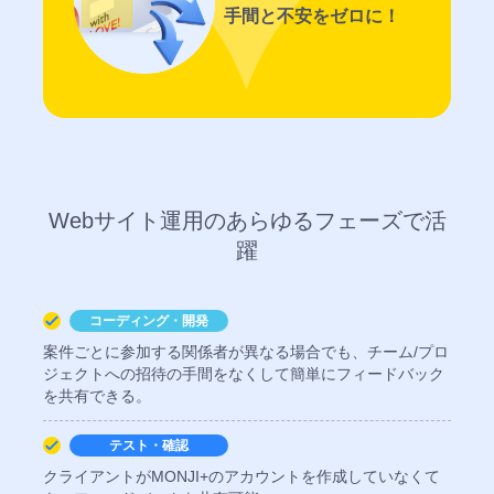
ら、
に
手間と不安をゼロに！
改
依
善
存
判
し
断
な
が
い、
で
強
き
い
る
チ
ー
Webサイト運用のあらゆるフェーズで活
Google
ム
Analytics
躍
を
連
つ
く
携
る
コーディング・開発
マ
ー
案件ごとに参加する関係者が異なる場合でも、チーム/プロ
チ
プ
ジェクトへの招待の手間をなくして
簡単にフィードバック
ケ
ー
ロ
を共有
できる。
テ
ム
ジ
ィ
Wiki
ェ
テスト・確認
ン
ク
クライアントがMONJI+のアカウントを作成していなくて
グ
ト