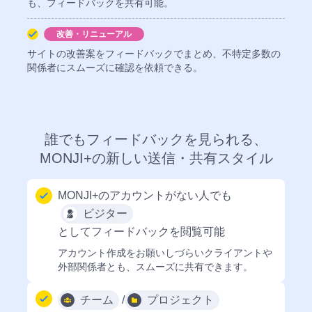
も、
フィードバックを共有可能。
カ
Wi
レ
改善・リニューアル
チ
フ
ン
ェ
ァ
サイトの改善案をフィードバックでまとめ、
不特定多数の
ダ
関係者にスムーズに確認を依頼
できる。
ッ
イ
ー
ク
ル
リ
共
ス
有
ト
誰でも
フィードバックを見られる、
MONJI+の新しい送信・共有スタイル
ブ
MO
ッ
検
ク
索
MONJI+のアカウントがない人
でも
マ
ビジター
ー
としてフィードバックを閲覧可能
ク
アカウント作成をお願いしづらい
クライアントや
ダ
MO
外部関係者
とも、スムーズに共有できます。
ッ
ポ
シ
ケ
チーム
/
プロジェクト