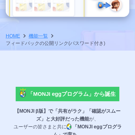
プラン
能
払い
ー
で、わかり
よくいた
ツ
ツ
る、共創型
ツ
ンテン
ごとの
ド
やすくご案
だくご質
チームの認識ズレを減らしたい
異
の流
「メン
改善が
開発プログ
ツ
30日間
バ
内していま
問や、お
機能比
常
バー」
れに
積み上
ラム。
セキュリティを強化したい
ッ
す。
困りごと
「チー
無料ト
を
較
ク
の解決方
と「ゲ
がる
見
ム」と
つい
ライア
Webの現
ご利用
よく見られ
を、
法をまと
つ
スト」
Web運
対応ブラウザ
「プロ
HOME
機能一覧
ルとは
る使い方ガ
て
場に、誇
皆さま
開発
の流れ
コ
めていま
け、
とは？
用に変
フィードバックの公開リンク(パスワード付き)
イド
ジェク
30日で
メ
す。
りと希望
ととも
スト
エージェンティックWebOps
修
メンバ
わる理
ン
ト」と
変わる
を。
に育つ
ーリ
正
おすすめ
代表的な
ト
ーとゲ
由
し、
は？
MONJI+の
MONJI+
Web運
ー
の「チー
質問
で
紹介
改
ストの
従来の
チーム
ビジョン
用
ム/プロジ
終
善
ライ
違い
Web運
お礼
とプロ
終了後
わ
ェクト」
に
トプ
（見え
用と
ら
ジェク
に選べ
クー
つ
の活用方
ラン
せ
る範
MONJI+の
な
トの管
るプラ
法
ポン
な
とス
「MONJI eggプログラム」から誕生
げ
囲・で
違い
理範囲
ン
なぜ
異常検知
い
につ
る
タン
きるこ
MONJI
チー
世界
結果から
ダー
いて
と）
Flow
フ
【MONJI β版】で「共有がラク」「確認がスムー
ム/プ
へ？
Web
フィード
ドプ
関わる
Fabric
ィ
ロジェ
ズ」と大好評だった機能
が、
世界
サ
バックを
ラン
人に合
の具体
ー
はあ
クトの
イ
ユーザーの皆さまと共に
「MONJI eggプログラ
作成する
の違
ド
わせた
例
なた
始め方
ト
ム」で育ち、