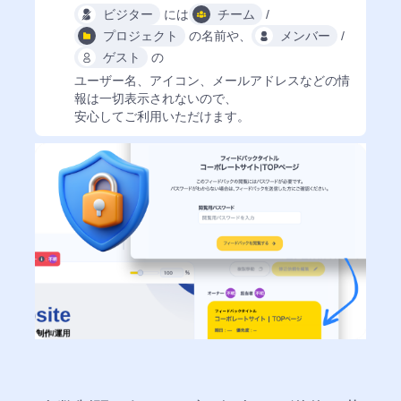
段
ビジター
には
チーム
/
階
プロジェクト
の
名前
や、
メンバー
/
認
ゲスト
の
証
ユーザー名、アイコン、メールアドレス
などの情
非
報は
一切表示されない
ので、
安心してご利用いただけます。
所
属
者
ブ
ロ
ッ
ク
IP
ア
ド
レ
ス
閲
覧