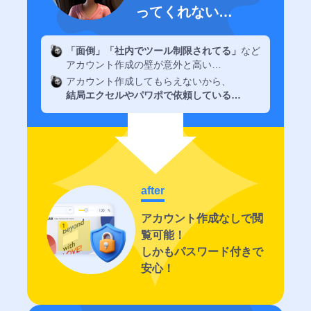
チ
ってくれない…
ェ
ッ
「面倒」「社内でツール制限されてる」
など
ク
アカウント作成の壁が意外と高い…
リ
アカウント作成してもらえないから、
ス
結局エクセルやパワポで依頼している…
ト
GoodJob
プ
ロ
ジ
ェ
after
ク
アカウント作成なしで閲
ト
覧可能！
の
しかもパスワード付きで
目
安心！
的・
コ
ン