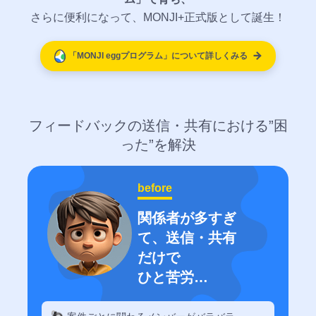
方法
いは
バ
招待方
の仕
異
さらに便利になって、MONJI+正式版として誕生！
「Google
なん
ッ
法
事を
常
Analytics
です
ク
待っ
検
連携機
「MONJI eggプログラム」について詳しくみる
か？
フ
てい
知
能」の利
ィ
フィ
る
&
用方法
ー
ード
改
お問い合
ド
バッ
善
業種別の活用方法
｜
現場の課題に合わせた活用方法
フィードバックの送信・共有における
”困
わせ
バ
クの
サ
った”
を解決
ッ
保存
イ
ご不明点や
ク
期間
ト
ご相談がご
Web制
事業会
広告代
の
マ
は？
ざいました
before
公
作会社
社のた
理店の
ッ
「30
ら、 お気軽
開
関係者が多すぎ
プ
のため
めの
ための
日間
にお問い合
リ
て、送信・共有
無料
の
MONJI+活
MONJI+活
わせくださ
ン
トラ
だけで
い。
MONJI+活
用方法
用方法
ク
イア
ひと苦労…
(パ
用方法
主なコ
主なコ
ル」
ス
ンテン
ンテン
主なコ
終了
ツ
ツ
ワ