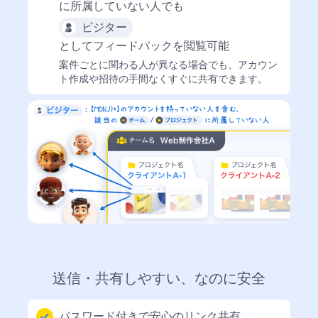
ュ
ッ
に所属していない人
でも
ボ
ト
ビジター
ー
（
としてフィードバックを閲覧可能
ド
ト
案件ごとに関わる人が異なる場合でも、
アカウン
レ
ト作成や招待の手間なくすぐに共有
できます。
ー
ジ
外
セ
部
キ
ツ
ュ
ー
リ
ル
テ
連
ィ
携
機
機
能
能
送信・共有しやすい、なのに
安全
チ
ー
い
ム
つ
パスワード付き
で安心のリンク共有