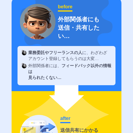
セ
before
プ
ト
外部関係者にも
送信・共有した
い…
マ
情
ー
報
ケ
共
業務委託やフリーランスの人
に、わざわざ
テ
有・
アカウント登録してもらうのは大変…
ィ
資
外部関係者には、
フィードバック以外の情報
ン
産
は
グ
化・
見られたくない…
機
人
能
材
育
数
成
字
機
を
能
見
after
な
誰
が
か
送信共有にかかる