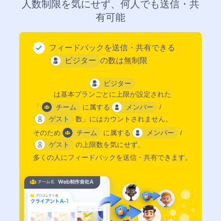
人数制限を気にせず、
何人でも送信・共
制
有可能
限
「MONJ
ポ
フィードバックを送信・共有できる
ケ
ビジター
の数は無制限
ッ
ト」
ビジター
バ
は基本プランごとに上限が設定された
ッ
「
チーム
に属する
メンバー
/
ク
ゲスト
数」には
カウントされません。
ア
そのため
チーム
に属する
メンバー
/
ッ
ゲスト
の上限数を気にせず、
プ
多くの人にフィードバックを送信・共有できます。