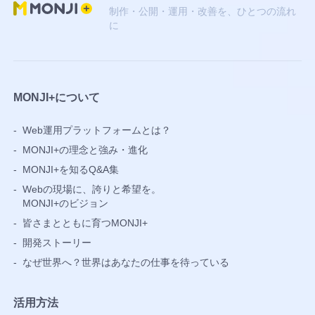
制作・公開・運用・改善を、ひとつの流れ
に
MONJI+について
-
Web運用プラットフォームとは？
-
MONJI+の理念と強み・進化
-
MONJI+を知るQ&A集
-
Webの現場に、誇りと希望を。
MONJI+のビジョン
-
皆さまとともに育つMONJI+
-
開発ストーリー
-
なぜ世界へ？世界はあなたの仕事を待っている
活用方法