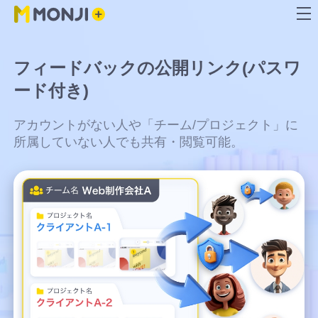
MONJI+について
機能
活用方法
料金プラン
ユーザーサポート
フィードバックの公開リンク(パスワ
見つける、直す、確かめる、残す。 Web運用を
Web運用の成果を最大化する、
チーム規模や目的に合わせて、最
MONJI+の考え方や
困ったときも、も
ード付き)
成果につなげる豊富な機能
MONJI+の活用方法
適なプランを選べます
ビジョン、
っと活用したいと
MONJI+が目指す未
きも、MONJI+活用
来
を支えるサポート
アカウントがない人や「チーム/プロジェクト」に
ページ
所属していない人でも共有・閲覧可能。
フ
Web
A
機能一覧
基本活用
｜
成果を支えるMONJI+の基盤
ィ
サ
料金プ
「30日
「有
目的別に機能を探す
ー
イ
ラン
間無料
料プ
ド
ト
Web
A
チー
メンバ
MONJI
バ
異
フィードバックを効率化したい
使い方ガイ
トライ
よくあ
ラ
Re:MONJI
運用
主なコ
ッ
常
ム/プ
ー/ゲ
Flow
ンテン
プラ
ド（サポー
アル」
る質問
ン」
Webサイトの異常を見つけたい
ユーザー様
MONJI+の
MONJI+を
ク
改
ツ
ット
ロジェ
ストに
Fabric
トサイト）
につい
（サポ
の選
理念と強
知るQ&A
機
の声ととも
善・
Web運用でAIを活用したい
フォ
各プラ
クトに
ついて
とは？
能
管
み・進化
集
に
て
ートサ
択・
MONJI+の基
ーム
ンの詳
数字を見ながら改善したい
理
MONJI+を
ついて
フ
本操作から
主なコ
主なコ
イト）
お支
と
細
主なコ
機
ィ
機能活用ま
進化させ
ンテン
ンテン
ナレッジを残して属人化を防ぎたい
は？
ンテン
主なコ