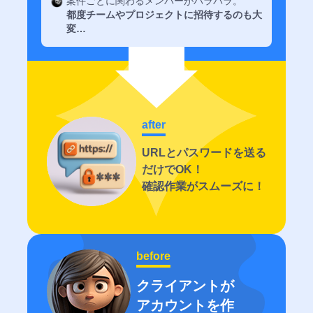
案件ごとに関わるメンバーがバラバラ。
ンテン
後の
ー
都度チームやプロジェクトに招待するのも大
Web運
改善提
ツ
流れ
変…
ド
用で詰
案で詰
現場で
を教
付
まりや
まりや
詰まり
えて
き)
すい5
すい5
やすい
くだ
テ
つの業
つの業
5つの
さ
キ
務シー
務シー
業務シ
い。
ス
ン
ン
after
ーン
ト
MONJI+を
MONJI+を
MONJI+を
使
よ
ス
URLとパスワードを送る
い
活用し
く
活用し
活用し
キ
方
あ
だけでOK！
た業務
た業務
た業務
ガ
る
ャ
確認作業がスムーズに！
イ
質
の流れ
の流れ
の流れ
ン
ド
問
導入前
導入前
導入前
を
を
MONJI-
見
見
のよく
のよく
のよく
izm（Chrome
る
る
ある不
ある不
ある不
拡
before
安
安
安
張
機
クライアントが
能）
アカウントを作