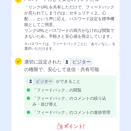
の
も
大
「リンクURLを共有しただけで、フィードバック
の
切
が見られてしまうのは、セキュリティ上、心
ツ
な
配…」という声に応え、
パスワード設定を標準機
ー
デ
能としてご用意。
ル、
ー
リンクURLとパスワードの両方がなければ閲覧で
そ
タ
きないため、手軽さと安心感を両立しています。
の
を
ま
※パスワードは、フィードバックごとに「あり／なし」を
守
ま
選択いただけます。
る
使
セ
え
適切に設定された
ビジター
キ
る
の権限で、
安心して送信・共有可能
ュ
リ
Chatwork
ビジター
ができること
テ
Slack
ィ
「フィードバック」の閲覧
Google
Analytics
「フィードバック」のコメントの絞り込
ロ
み・並び替え
グ
「フィードバック」のコメントの進捗管理
イ
ン
2