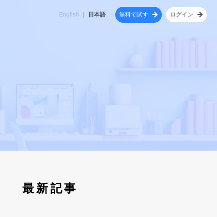
無料で試す
ログイン
English
|
日本語
理機
AI機能
AIとチームが協働する
「有料プラン」の選択・お支払いの流れ
Re:MONJI
MONJI+を知るQ&A集
につな
について
ユーザー様の声とともにMONJI+を進化さ
フィードバックの誤字脱字のAI検出
MONJI Flow Fabricとは？
AIチャットボット
せる、共創型開発プログラム。
フィードバックの傾向分析
主なコンテンツ
サイトのコンテンツ改善提案
改善が積み上がるWeb運用に変わる理由
開発ストーリー
紹介お礼クーポンについて
最新記事
従来のWeb運用とMONJI+の違い
MONJI Flow Fabricの具体例
お問い合わせ