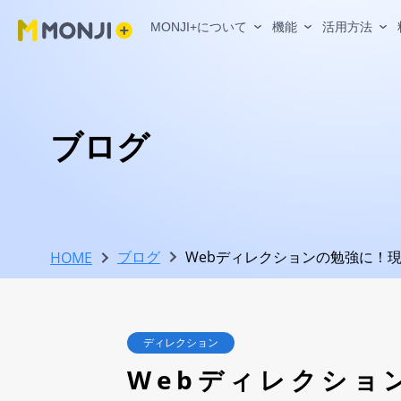
MONJI+について
機能
活用方法
MONJI+について
機能
活用方法
料金プラン
ユーザーサポート
見つける、直す、確かめる、残す。 Web運
Web運用の成果を最大化する、MON
チーム規模や目的に合わせて、
MONJI+の考え
困ったときも、も
ブログ
基本活用
フィー
｜
成果を支えるMONJI+の基盤
機能一覧
フィー
料金プラン
使い方ガイド（サポートサイト）
Web運用プラットフォームとは？
目的別に機能を探す
らせな
主なコンテンツ
MONJI+の基本操作から機能活用まで、わかりやす
ブログ
Webディレクションの勉強に！現
HOME
チーム/プロジェクトについて
フィー
ご案内しています。
フィードバックを効率化したい
各プランの詳細
フィー
主なコンテンツ
プランごとの機能比較
よく見られる使い方ガイド
ド付き)
Webの現場に、誇りと希望を。
Webサイトの異常を見つけたい
「チーム」と「プロジェクト」とは？
テキス
ご利用の流れ
おすすめの「チーム/プロジェクト」の活用方法
ディレクション
MONJI+のビジョン
MONJI
チームとプロジェクトの管理範囲
異常検知結果からフィードバックを作成する方法
Web運用でAIを活用したい
チェッ
チーム/プロジェクトの始め方
Webディレクショ
「Google Analytics連携機能」の利用方法
GoodJo
数字を見ながら改善したい
プロジ