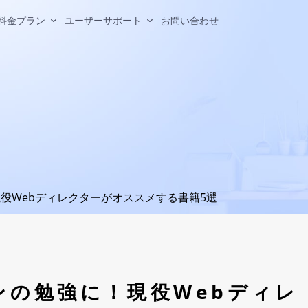
料金プラン
ユーザーサポート
お問い合わせ
用を成果につなげる豊富な機能
JI+の活用方法
最適なプランを選べます
方やビジョン、MONJI+が目指す未来
っと活用したいときも、MONJI+活用を支えるサポートページ
ドバック機能
Webサイト異常改善・管
能
ドバックを、コメントで終わ
「30日間無料トライアル」について
よくある質問（サポートサイト）
MONJI+の理念と強み・進化
い
異常を見つけ、修正し、改善
く
役Webディレクターがオススメする書籍5選
主なコンテンツ
よくいただくご質問や、お困りごとの解決方法をまと
げる
メンバー/ゲストについて
ドバック
めています。
30日間無料トライアルとは
ドバックの公開リンク(パスワー
Webサイト異常検知&改善
主なコンテンツ
30日で変わるWeb運用
代表的な質問
サイトマップ
「メンバー」と「ゲスト」とは？
トスキャン
終了後に選べるプラン
皆さまとともに育つMONJI+
ライトプランとスタンダードプランの違いはなん
-izm（Chrome拡張機能）
メンバーとゲストの違い（見える範囲・できる
ですか？
クリスト
ンの勉強に！現役Webディレ
こと）
フィードバックの保存期間は？
b
関わる人に合わせた招待方法
ェクトの目的・コンセプト