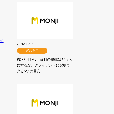
ご不明点やご相談がございましたら、
育成機能
お気軽にお問い合わせください。
ムをつくる
プロジェクトWiki
ファイル共有
イ
2026/08/03
MONJI+内検索
い
広告代理店のためのMONJI+活用方法
Web運用
MONJIポケット（ストレージ）
PDFとHTML、資料の掲載はどちら
主なコンテンツ
にするか。クライアントに説明で
基本仕様
改善提案で詰まりやすい5つの業務シーン
きる5つの目安
MONJI+を活用した業務の流れ
セキュ
Web運用の土台となる、基本機能
ス
導入前のよくある不安
チーム/プロジェクト
メンバー/ゲスト
MONJI Flow Fabric
MONJI eggプログラム
チームアイコン表示
ユーザーアイコン表示