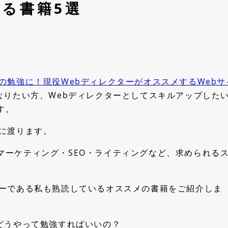
「30日間無料トライアル」終了後の流れを教えて
る書籍5選
ください。
ティング機能
情報共有・資産化・人材
見ながら、改善判断ができる
誰かに依存しない、強いチー
よくある質問を見る
法
Analytics連携
チームWiki
ティングカレンダー
チェックリスト
の勉強に！現役WebディレクターがオススメするWebサ
ブックマーク
なりたい方、Webディレクターとしてスキルアップした
事業会社のためのMONJI+活用方法
ダッシュボード
す。
主なコンテンツ
岐に渡ります。
ール連携機能
セキュリティ機能
Web運用で詰まりやすい5つの業務シーン
MONJI+を活用した業務の流れ
のツール、そのまま使える
チームの大切なデータを守る
マーケティング・SEO・ライティングなど、求められる
導入前のよくある不安
リティ
rk
ログイン2段階認証
ターである私も熟読しているオススメの書籍をご紹介しま
Analytics
非所属者ブロック
IPアドレス閲覧制限
「MONJIポケット」バックアップ
どうやって勉強すればいいの？