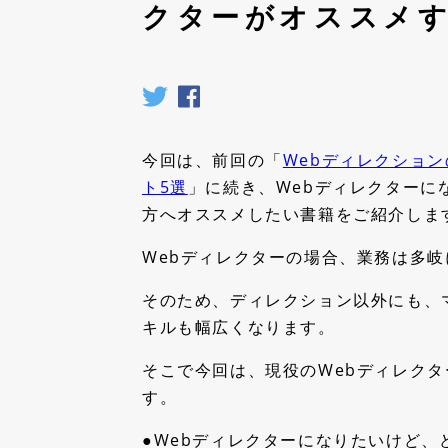
クターがオススメす
ナレッジを残して属人化を防ぎたい
なぜ世界へ？世界はあなたの仕事を待っ
マーケ
ている
チームの認識ズレを減らしたい
使い方ガイドを見る
数字を
業種別の活用方法
｜
現場の課題に合わせた活用方
Google 
セキュリティを強化したい
マーケ
今回は、前回の「
Webディレクション
ト5選
」に続き、Webディレクターに
対応ブラウザ
Web制作会社のためのMONJI+活用方法
方へオススメしたい書籍をご紹介しま
エージェンティックWebOps
主なコンテンツ
Webディレクターの場合、業務は多
外部ツ
現場で詰まりやすい5つの業務シーン
MONJI+を活用した業務の流れ
いつも
そのため、ディレクション以外にも、
導入前のよくある不安
キルも幅広くなります。
Chatwo
Slack
そこで今回は、現役のWebディレク
Google 
す。
●Webディレクターになりたいけど、